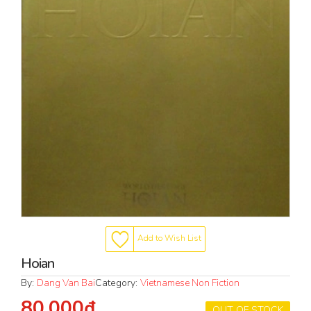
Add to Wish List
Hoian
By:
Dang Van Bai
Category:
Vietnamese Non Fiction
80.000₫
OUT OF STOCK