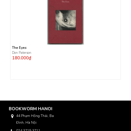
The Eyes
Don Paterson
180.000₫
BOOKWORM HANOI
44 Phạm Hồng Thái, Ba
Đình, Hà Nội
024 3715 3711