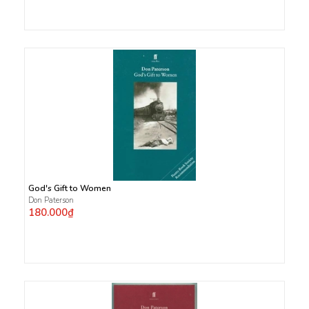
God's Gift to Women
Don Paterson
180.000₫